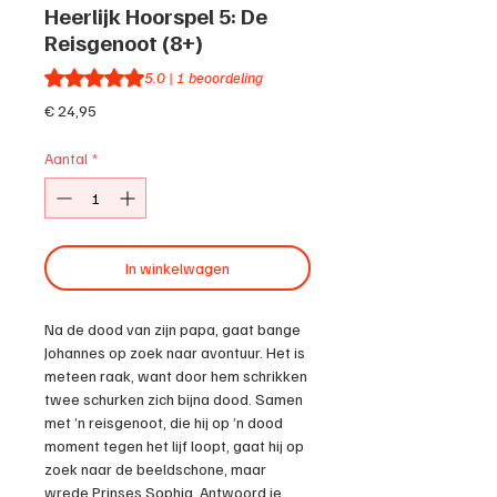
Heerlijk Hoorspel 5: De
Reisgenoot (8+)
Waardering is 5.0 op vijf sterren op basis van 1 beoordeli
5.0 | 1 beoordeling
Prijs
€ 24,95
Aantal
*
In winkelwagen
Na de dood van zijn papa, gaat bange
Johannes op zoek naar avontuur. Het is
meteen raak, want door hem schrikken
twee schurken zich bijna dood. Samen
met ’n reisgenoot, die hij op ’n dood
moment tegen het lijf loopt, gaat hij op
zoek naar de beeldschone, maar
wrede Prinses Sophia. Antwoord je