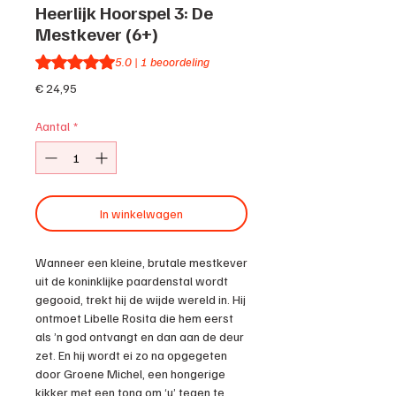
Heerlijk Hoorspel 3: De
Mestkever (6+)
Waardering is 5.0 op vijf sterren op basis van 1 beoordeli
5.0 | 1 beoordeling
Prijs
€ 24,95
Aantal
*
In winkelwagen
Wanneer een kleine, brutale mestkever
uit de koninklijke paardenstal wordt
gegooid, trekt hij de wijde wereld in. Hij
ontmoet Libelle Rosita die hem eerst
als ’n god ontvangt en dan aan de deur
zet. En hij wordt ei zo na opgegeten
door Groene Michel, een hongerige
kikker met een tong om ‘u’ tegen te