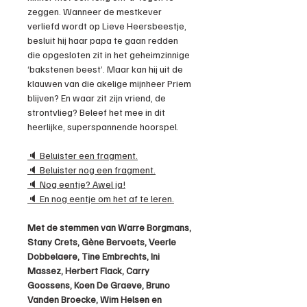
zeggen. Wanneer de mestkever
verliefd wordt op Lieve Heersbeestje,
besluit hij haar papa te gaan redden
die opgesloten zit in het geheimzinnige
‘bakstenen beest’. Maar kan hij uit de
klauwen van die akelige mijnheer Priem
blijven? En waar zit zijn vriend, de
strontvlieg? Beleef het mee in dit
heerlijke, superspannende hoorspel.
🔈 Beluister een fragment.
🔈 Beluister nog een fragment.
🔈 Nog eentje? Awel ja!
🔈 En nog eentje om het af te leren.
Met de stemmen van Warre Borgmans,
Stany Crets, Gène Bervoets, Veerle
Dobbelaere, Tine Embrechts, Ini
Massez, Herbert Flack, Carry
Goossens, Koen De Graeve, Bruno
Vanden Broecke, Wim Helsen en