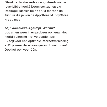
Staat het luisterverhaal nog steeds niet in
jouw bibliotheek? Neem contact op via
info@geluidshuis.be
en stuur meteen de
factuur die je van de AppStore of PlayStore
kreeg mee.
Mijn download is gestopt. Wat nu?
Log uit en weer in en probeer opnieuw. Hou
hierbij rekening met volgende tips:
- Zorg voor een optimale internetverbinding.
- Wil je meerdere hoorspelen downloaden?
Doe het één voor één.
- Zorg ervoor dat de schermbeveiliging niet
aanspringt tijdens het downloaden.
Afhankelijk van de instellingen van jouw
toestel, kan dit het downloaden verstoren
Codes inwisselen
Waar vind ik de downloadcode?
De downloadcode staat op een witte
vierkante kaart die mee in de cd-hoes zit.
Ik vind de downloadcode niet. Wat nu?