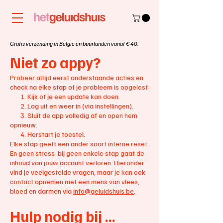
Gratis verzending in België en buurlanden vanaf € 40.
Niet zo appy?
Probeer altijd eerst onderstaande acties en
check na elke stap of je probleem is opgelost:
1. Kijk of je een update kan doen.​
2. Log uit en weer in (via instellingen).
3. Sluit de app volledig af en open hem
opnieuw.​
4. Herstart je toestel.
Elke stap geeft een ander soort interne reset.
En geen stress: bij geen enkele stap gaat de
inhoud van jouw account verlor
en. Hieronder
vind je veelgestelde vragen, maar je kan ook
contact opnemen met een mens van vlees,
bloed en darmen via
info@geluidshuis.be
.
Hulp nodig bij ...